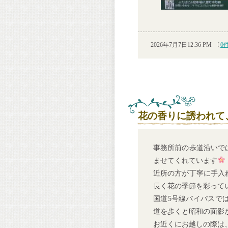
2026年7月7日12:36 PM
〔
0
花の香りに誘われて
事務所前の歩道沿いで
ませてくれています
近所の方が丁寧に手入
長く花の季節を彩って
国道5号線バイパスで
道を歩くと昭和の面影
お近くにお越しの際は