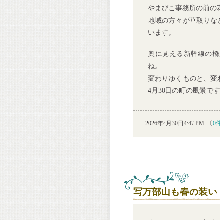
やまびこ事務所の前の
地域の方々が草取りな
います。
奥に見える新幹線の橋
ね。
変わりゆくものと、変
4月30日の町の風景で
2026年4月30日4:47 PM
〔
0
写万部山も春の装い