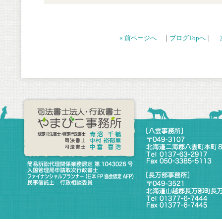
« 前ページへ
｜
ブログTopへ
｜
次