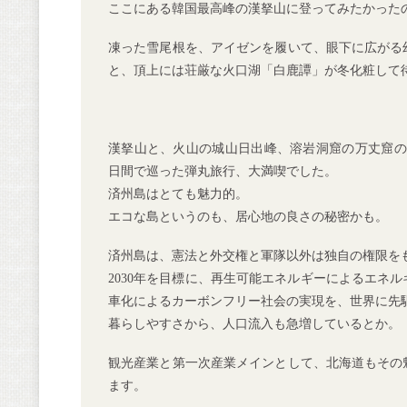
ここにある韓国最高峰の漢拏山に登ってみたかった
凍った雪尾根を、アイゼンを履いて、眼下に広がる
と、頂上には荘厳な火口湖「白鹿譚」が冬化粧して
漢拏山と、火山の城山日出峰、溶岩洞窟の万丈窟の
日間で巡った弾丸旅行、大満喫でした。
済州島はとても魅力的。
エコな島というのも、居心地の良さの秘密かも。
済州島は、憲法と外交権と軍隊以外は独自の権限を
2030年を目標に、再生可能エネルギーによるエネ
車化によるカーボンフリー社会の実現を、世界に先
暮らしやすさから、人口流入も急増しているとか。
観光産業と第一次産業メインとして、北海道もその
ます。