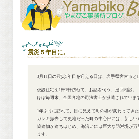
震災５年目に。
3月11日の震災5年目を迎える日は、岩手県宮古市
仮設住宅を1軒1軒訪ねて、お話を伺う、巡回相談。
ほぼ毎週末、全国各地の司法書士が派遣されていま
1年ぶりに訪れて、目に見えて町の姿が変わってき
ガレキ撤去して更地だった町の中心部には、新しい
築建物が建ちはじめ、海沿いには巨大な防潮堤が万
ます。