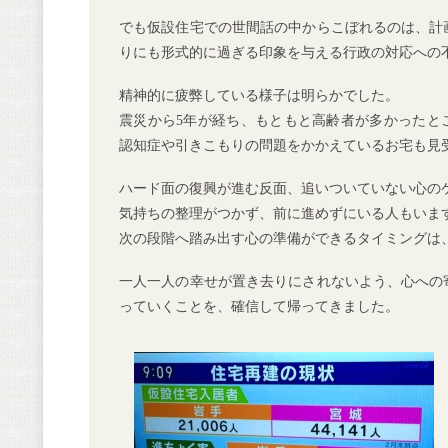
でも仮設住宅での世間話の中からこぼれるのは、計
りにも形式的に過ぎる印象を与える行政の対応への
精神的に疲弊している様子は明らかでした。
震災から5年が経ち、もともと高齢者が多かったと
認知症や引きこもりの問題をかかえているお宅も見
ハード面の復興が進む反面、追いついていない心の
気持ちの整理がつかず、前に進めずにいる人もいま
次の段階へ踏み出す心の準備ができるタイミングは
一人一人の幸せが置き去りにされないよう、心への
っていくことを、確信して帰ってきました。