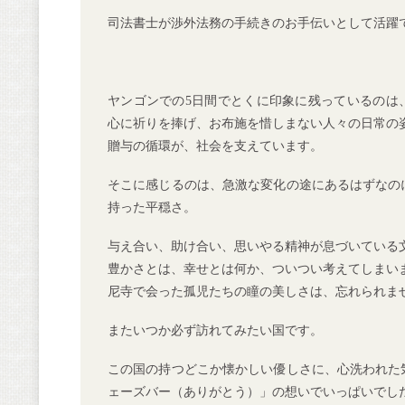
司法書士が渉外法務の手続きのお手伝いとして活躍
ヤンゴンでの5日間でとくに印象に残っているのは
心に祈りを捧げ、お布施を惜しまない人々の日常の
贈与の循環が、社会を支えています。
そこに感じるのは、急激な変化の途にあるはずなの
持った平穏さ。
与え合い、助け合い、思いやる精神が息づいている
豊かさとは、幸せとは何か、ついつい考えてしまい
尼寺で会った孤児たちの瞳の美しさは、忘れられま
またいつか必ず訪れてみたい国です。
この国の持つどこか懐かしい優しさに、心洗われた
ェーズバー（ありがとう）」の想いでいっぱいでし